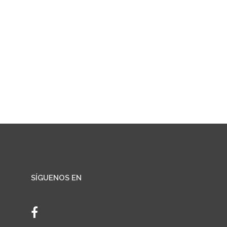
SÍGUENOS EN